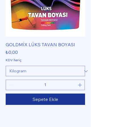
GOLDMİX LÜKS TAVAN BOYASI
Fiyat
₺0,00
KDV hariç
Sepete Ekle