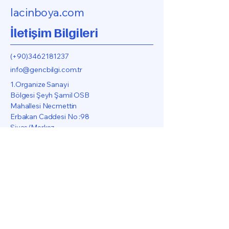
lacinboya.com
İletişim Bilgileri
(+90)3462181237
info@gencbilgi.com.tr
1.Organize Sanayi
Bölgesi Şeyh Şamil OSB
Mahallesi Necmettin
Erbakan Caddesi No :98
Sivas/Merkez
Gizlilik Politikası
Erişilebilirlik Bildirimi
Gönderim Politikası
Şart ve Koşullar
İade Politikası